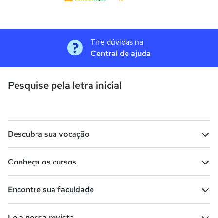
Tire dúvidas na
Central de ajuda
Pesquise pela letra inicial
Descubra sua vocação
Conheça os cursos
Teste vocacional
Lista de profissões
Encontre sua faculdade
Salários na sua região
Lista de cursos
Cursos de graduação
Leia nossa revista