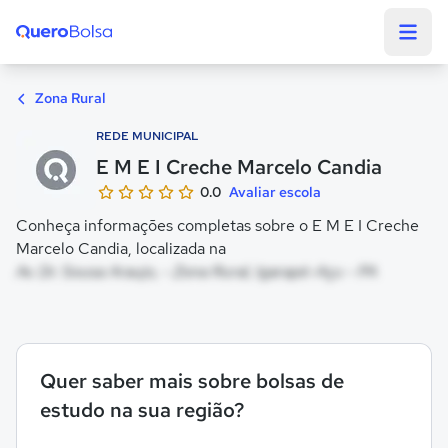
Quero Bolsa
Zona Rural
REDE MUNICIPAL
E M E I Creche Marcelo Candia
0.0
Avaliar escola
Conheça informações completas sobre o E M E I Creche
Marcelo Candia, localizada na
Av. Dr. Sousa Araujo, - Zona Rural, Igarapé-Açu - PA
Quer saber mais sobre bolsas de
estudo na sua região?