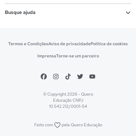
Vestibular e Enem
Dicas e curiosidades
Escolas
Cursos gratuitos
Busque ajuda
Profissões
Pós-graduação
Notas de corte
Enem
Idiomas
Cursos técnicos
Manual do Enem
Sisu
Sobre o Quero Bolsa
Primeiros passos
Termos e Condições
Aviso de privacidade
Política de cookies
Escolas
Prouni
Fies
Reembolso e cancelamento
Financeiro e regras
Imprensa
Torne-se um parceiro
Pronatec
Sisutec
Atendimento e suporte
Matrícula e validação
Encceja
Vs Mais Estudo/Neora
Educa Brasil
© Copyright 2026 - Quero
Educação
CNPJ
10.542.212/0001-54
Feito com
pela
Quero Educação