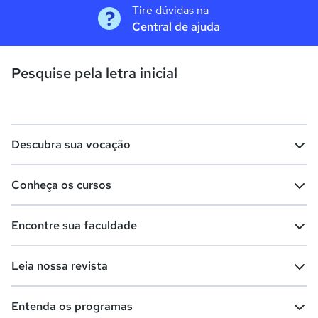
Tire dúvidas na
Central de ajuda
Pesquise pela letra inicial
Descubra sua vocação
Conheça os cursos
Teste vocacional
Lista de profissões
Encontre sua faculdade
Salários na sua região
Lista de cursos
Cursos de graduação
Leia nossa revista
Cursos de pós-graduação
Cursos livres
Lista de faculdades
Faculdades na sua cidade
Entenda os programas
Cursos técnicos
Cursos a distância (EaD)
Comunidade Quero