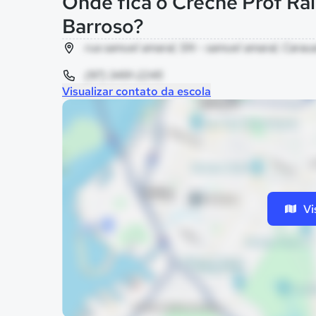
Onde fica o Creche Prof Ra
Barroso?
rua samuel amaral, SN - samuel amaral, Caraua
(97) 3491-2245
Visualizar contato da escola
Vi