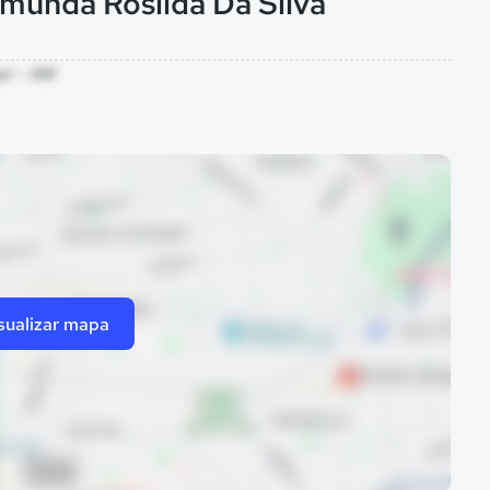
imunda Rosilda Da Silva
ri - AM
sualizar mapa