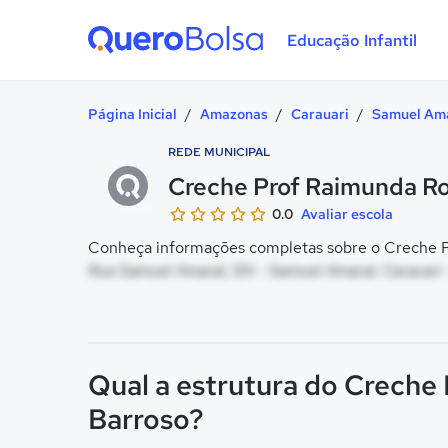
Educação Infantil
Quero Bolsa
Página Inicial
/
Amazonas
/
Carauari
/
Samuel Am
REDE MUNICIPAL
Creche Prof Raimunda Ros
0.0
Avaliar escola
Conheça informações completas sobre o Creche Pro
Rua Samuel Amaral, SN - Samuel Amaral, Carauari
Qual a estrutura do Creche 
Barroso?