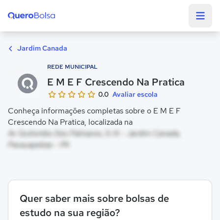
Quero Bolsa
Jardim Canada
REDE MUNICIPAL
E M E F Crescendo Na Pratica
0.0
Avaliar escola
Conheça informações completas sobre o E M E F
Crescendo Na Pratica, localizada na
Av Quilombo Dos Palmares, S-N - Jardim Canada,
Parauapebas - PA
Quer saber mais sobre bolsas de
estudo na sua região?