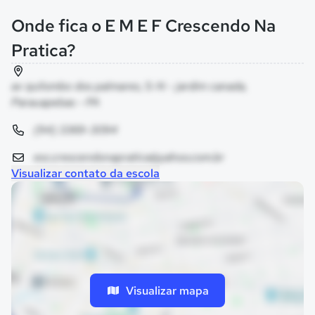
Onde fica o E M E F Crescendo Na
Pratica?
av quilombo dos palmares, S-N - jardim canada,
Parauapebas - PA
(94) 3369-3094
esc.crescendonapratica@yahoo.com.br
Visualizar contato da escola
Visualizar mapa