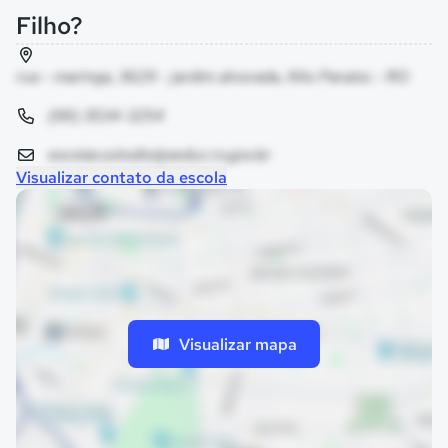
Filho?
rua - maringa, 3629 - jardim alvorada, Alto Paraíso - RO
(69) 3534-3254
escolacustodio@seduc.ro.gov.br
Visualizar contato da escola
Visualizar mapa