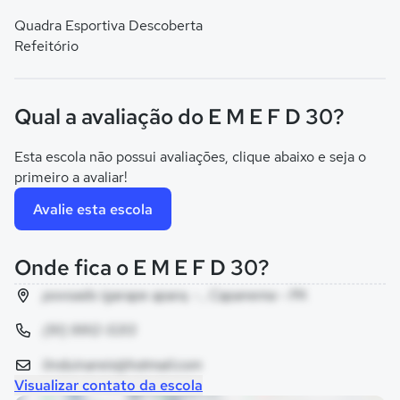
Quadra Esportiva Descoberta
Refeitório
Qual a avaliação do E M E F D 30?
Esta escola não possui avaliações, clique abaixo e seja o
primeiro a avaliar!
Avalie esta escola
Onde fica o E M E F D 30?
povoado igarape apara, - , Capanema - PA
(91) 9912-5313
linduinareis@hotmail.com
Visualizar contato da escola