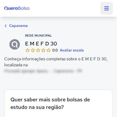
Quero Bolsa
Capanema
REDE MUNICIPAL
E M E F D 30
0.0
Avaliar escola
Conheça informações completas sobre o E M E F D 30,
localizada na
Povoado Igarape Apara, - , Capanema - PA
Quer saber mais sobre bolsas de
estudo na sua região?