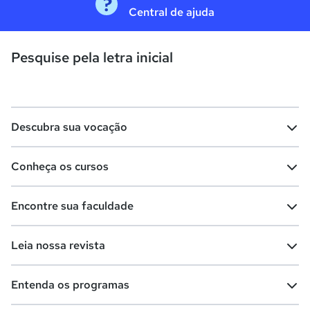
Central de ajuda
Pesquise pela letra inicial
Descubra sua vocação
Conheça os cursos
Teste vocacional
Lista de profissões
Encontre sua faculdade
Salários na sua região
Lista de cursos
Cursos de graduação
Leia nossa revista
Cursos de pós-graduação
Cursos livres
Lista de faculdades
Faculdades na sua cidade
Entenda os programas
Cursos técnicos
Cursos a distância (EaD)
Comunidade Quero
Vestibular e Enem
Dicas e curiosidades