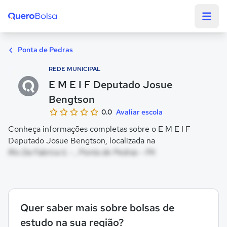
Quero Bolsa
Ponta de Pedras
REDE MUNICIPAL
E M E I F Deputado Josue
Bengtson
0.0
Avaliar escola
Conheça informações completas sobre o E M E I F
Deputado Josue Bengtson, localizada na
Rio Da Fabrica Ii, - , Ponta de Pedras - PA
Quer saber mais sobre bolsas de
estudo na sua região?