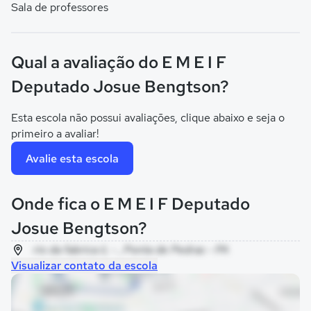
Sala de professores
Qual a avaliação do E M E I F
Deputado Josue Bengtson?
Esta escola não possui avaliações, clique abaixo e seja o
primeiro a avaliar!
Avalie esta escola
Onde fica o E M E I F Deputado
Josue Bengtson?
rio da fabrica ii, - , Ponta de Pedras - PA
Visualizar contato da escola