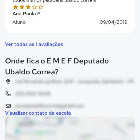
todos otimos parabens ubaldo correia"
Ana Paula P.
Aluno
09/04/2019
Ver todas as 1 avaliações
Onde fica o E M E F Deputado
Ubaldo Correa?
rod fernando guilhon, S/N - conquista, Santarém - PA
(93) 9122-9206
escolaubaldocorrea@gmail.com
Visualizar contato da escola