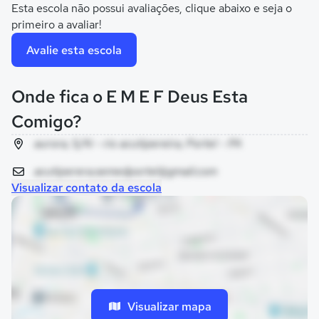
Esta escola não possui avaliações, clique abaixo e seja o
primeiro a avaliar!
Avalie esta escola
Onde fica o E M E F Deus Esta
Comigo?
aurora, S/N - rio acutipereira, Portel - PA
acutiperera.semedportel@gmail.com
Visualizar contato da escola
Visualizar mapa