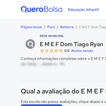
Educação Infantil
Quero Bolsa
Página Inicial
/
Pará
/
Belterra
/
E M E F Dom Tiag
REDE MUNICIPAL
E M E F Dom Tiago Ryan
0.0
Avaliar escola
Conheça informações completas sobre o E M E F D
De Chibe, - , Belterra - PA
Qual a avaliação do E M E 
Esta escola não possui avaliações, clique abaixo e s