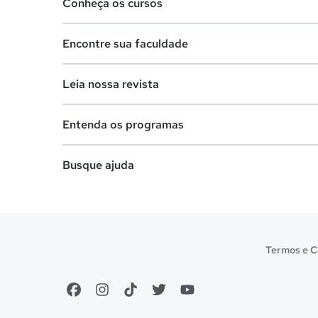
Conheça os cursos
Teste vocacional
Encontre sua faculdade
Lista de profissões
Lista de cursos
Salários na sua região
Leia nossa revista
Cursos de graduação
Lista de faculdades
Cursos de pós-graduação
Entenda os programas
Faculdades na sua cidade
Vestibular e Enem
Cursos livres
Comunidade Quero
Busque ajuda
Dicas e curiosidades
Cursos técnicos
Notas de corte
Profissões
Cursos a distância (EaD)
Enem
Sobre o Quero Bolsa
Pós-graduação
Escolas
Manual do Enem
Primeiros passos
Termos e C
Idiomas
Cursos gratuitos
Sisu
Reembolso e cancelamento
Cursos técnicos
Prouni
Financeiro e regras
Escolas