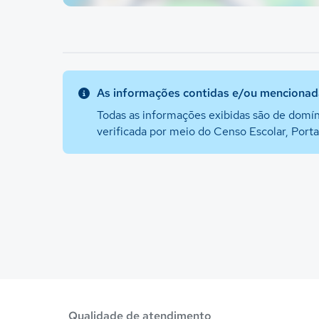
As informações contidas e/ou mencionada
Todas as informações exibidas são de domín
verificada por meio do Censo Escolar, Port
Qualidade de atendimento