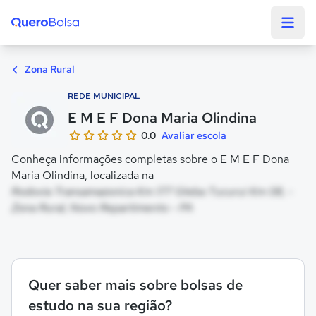
Quero Bolsa
Zona Rural
REDE MUNICIPAL
E M E F Dona Maria Olindina
0.0
Avaliar escola
Conheça informações completas sobre o E M E F Dona
Maria Olindina, localizada na
Rodovia Transamazonica Km 177 Gleba Tucurui Km 08, -
Zona Rural, Novo Repartimento - PA
Quer saber mais sobre bolsas de
estudo na sua região?