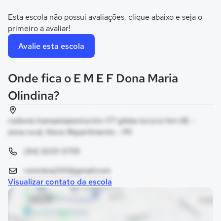
Esta escola não possui avaliações, clique abaixo e seja o
primeiro a avaliar!
Avalie esta escola
Onde fica o E M E F Dona Maria
Olindina?
rodovia transamazonica km 177 gleba tucurui km 08, -
zona rural, Novo Repartimento - PA
(94) 9201-5705
ronicleia2013@gmail.com
Visualizar contato da escola