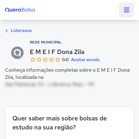
Quero Bolsa
Lideranca
REDE MUNICIPAL
E M E I F Dona Zila
0.0
Avaliar escola
Conheça informações completas sobre o E M E I F Dona
Zila, localizada na
Das Palmeiras, 53 - Lideranca, Moju - PA
Quer saber mais sobre bolsas de
estudo na sua região?