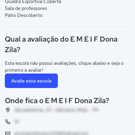
Quadra Esportiva Coberta
Sala de professores
Pátio Descoberto
Qual a avaliação do E M E I F Dona
Zila?
Esta escola não possui avaliações, clique abaixo e seja o
primeiro a avaliar!
Avalie esta escola
Onde fica o E M E I F Dona Zila?
das palmeiras, 53 - lideranca, Moju - PA
91
escolad.zilamoju2014@hotmail.com