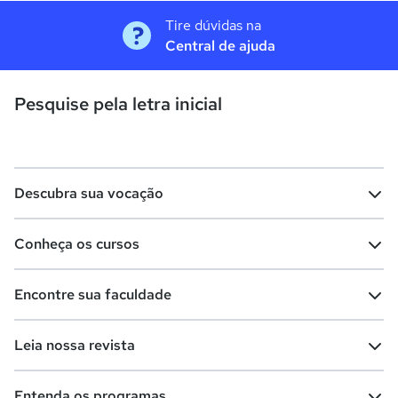
Tire dúvidas na
Central de ajuda
Pesquise pela letra inicial
Descubra sua vocação
Conheça os cursos
Teste vocacional
Lista de profissões
Encontre sua faculdade
Salários na sua região
Lista de cursos
Cursos de graduação
Leia nossa revista
Cursos de pós-graduação
Cursos livres
Lista de faculdades
Faculdades na sua cidade
Entenda os programas