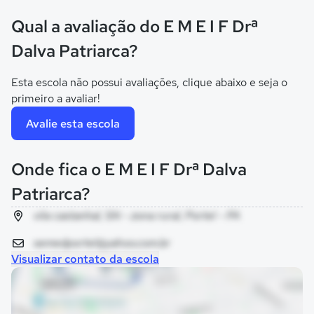
Qual a avaliação do E M E I F Drª
Dalva Patriarca?
Esta escola não possui avaliações, clique abaixo e seja o
primeiro a avaliar!
Avalie esta escola
Onde fica o E M E I F Drª Dalva
Patriarca?
vila castanhal, SN - zona rural, Portel - PA
semedportel@yahoo.com.br
Visualizar contato da escola