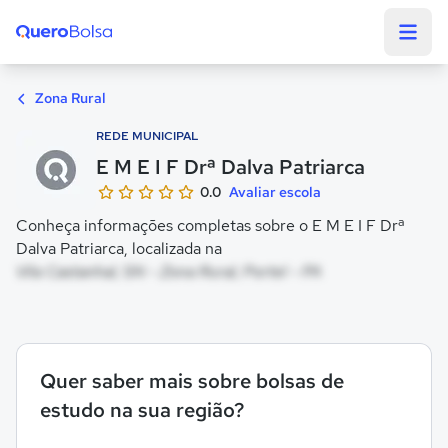
Quero Bolsa
Zona Rural
REDE MUNICIPAL
E M E I F Drª Dalva Patriarca
0.0
Avaliar escola
Conheça informações completas sobre o E M E I F Drª
Dalva Patriarca, localizada na
Vila Castanhal, SN - Zona Rural, Portel - PA
Quer saber mais sobre bolsas de
estudo na sua região?