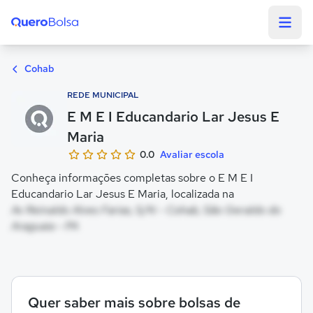
Quero Bolsa
Cohab
REDE MUNICIPAL
E M E I Educandario Lar Jesus E
Maria
0.0
Avaliar escola
Conheça informações completas sobre o E M E I
Educandario Lar Jesus E Maria, localizada na
Av Reinaldo Alves Farias, S/N - Cohab, São Geraldo do
Araguaia - PA
Quer saber mais sobre bolsas de