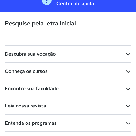
Central de ajuda
Pesquise pela letra inicial
Descubra sua vocação
Conheça os cursos
Teste vocacional
Lista de profissões
Encontre sua faculdade
Salários na sua região
Lista de cursos
Cursos de graduação
Leia nossa revista
Cursos de pós-graduação
Cursos livres
Lista de faculdades
Faculdades na sua cidade
Entenda os programas
Cursos técnicos
Cursos a distância (EaD)
Comunidade Quero
Vestibular e Enem
Dicas e curiosidades