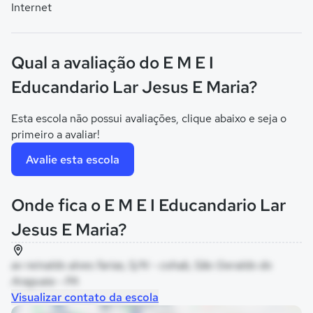
Internet
Qual a avaliação do E M E I
Educandario Lar Jesus E Maria?
Esta escola não possui avaliações, clique abaixo e seja o
primeiro a avaliar!
Avalie esta escola
Onde fica o E M E I Educandario Lar
Jesus E Maria?
av reinaldo alves farias, S/N - cohab, São Geraldo do
Araguaia - PA
Visualizar contato da escola