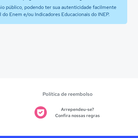
io público, podendo ter sua autenticidade facilmente
al do Enem e/ou Indicadores Educacionais do INEP.
Política de reembolso
Arrependeu-se?
Confira nossas regras