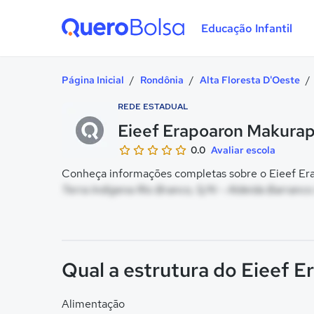
Educação Infantil
Quero Bolsa
Página Inicial
/
Rondônia
/
Alta Floresta D'Oeste
/
REDE ESTADUAL
Eieef Erapoaron Makura
0.0
Avaliar escola
Conheça informações completas sobre o Eieef Era
Terra Indigena Rio Branco, S/N - Aldeida Barranco 
Qual a estrutura do Eieef 
Alimentação