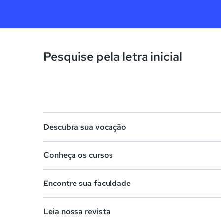
Pesquise pela letra inicial
Descubra sua vocação
Conheça os cursos
Teste vocacional
Encontre sua faculdade
Lista de profissões
Lista de cursos
Salários na sua região
Leia nossa revista
Cursos de graduação