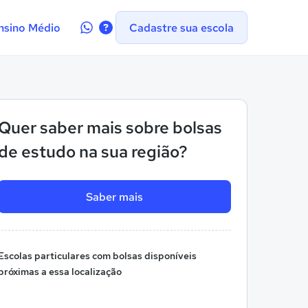
Contate-
nsino Médio
Cadastre sua escola
nos
no
WhatsApp
Quer saber mais sobre bolsas
de estudo na sua região?
Saber mais
Escolas particulares com bolsas disponíveis
próximas a essa localização