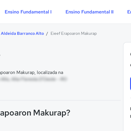
Ensino Fundamental I
Ensino Fundamental II
E
Aldeida Barranco Alto
/
Eieef Erapoaron Makurap
p
poaron Makurap, localizada na
Alto, Alta Floresta D'Oeste - RO
Erapoaron Makurap?