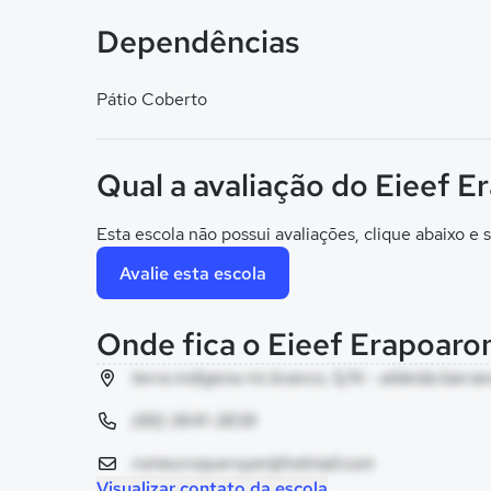
Dependências
Pátio Coberto
Qual a avaliação do Eieef 
Esta escola não possui avaliações, clique abaixo e s
Avalie esta escola
Onde fica o Eieef Erapoar
terra indigena rio branco, S/N - aldeida barra
(69) 3641-3839
romeuroqueroyer@hotmail.com
Visualizar contato da escola