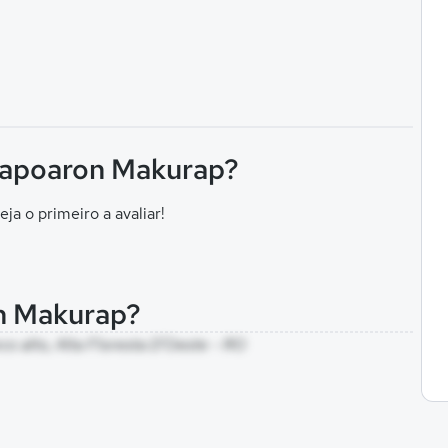
Erapoaron Makurap?
eja o primeiro a avaliar!
on Makurap?
nco alto, Alta Floresta D'Oeste - RO