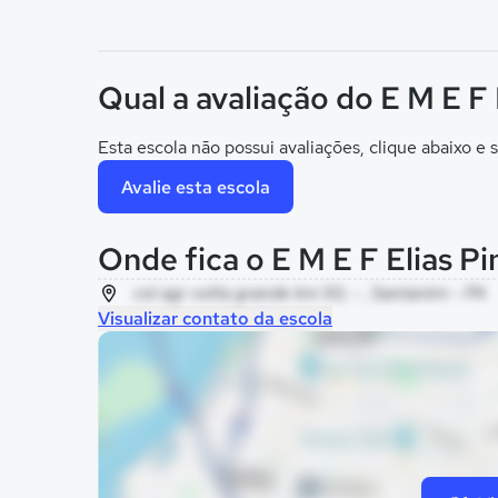
Qual a avaliação do E M E F 
Esta escola não possui avaliações, clique abaixo e s
Avalie esta escola
Onde fica o E M E F Elias Pi
col agr volta grande km 50, - , Santarém - PA
Visualizar contato da escola