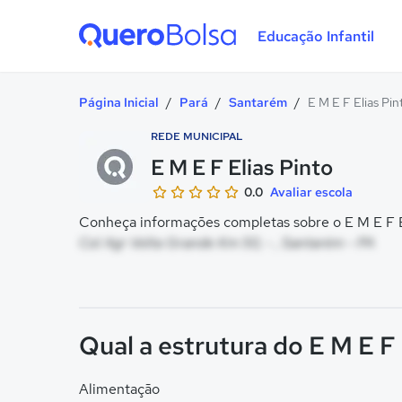
Educação Infantil
Quero Bolsa
Página Inicial
/
Pará
/
Santarém
/
E M E F Elias Pin
REDE MUNICIPAL
E M E F Elias Pinto
0.0
Avaliar escola
Conheça informações completas sobre o E M E F El
Col Agr Volta Grande Km 50, - , Santarém - PA
Qual a estrutura do E M E F 
Alimentação