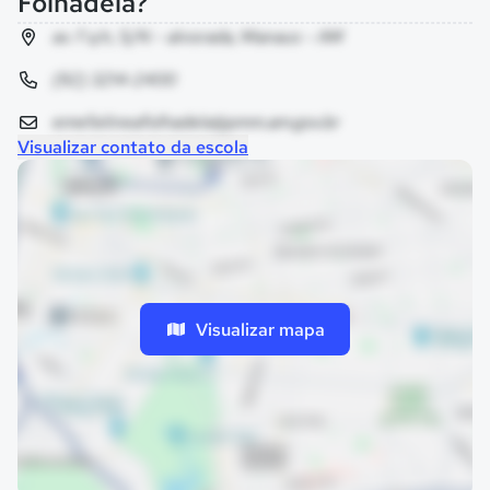
Folhadela?
av. f s/n, S/N - alvorada, Manaus - AM
(92) 3214-2400
emef.elineafolhadela@pmm.am.gov.br
Visualizar contato da escola
Visualizar mapa