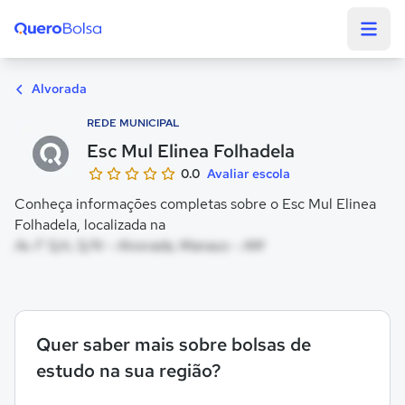
Quero Bolsa
Alvorada
REDE MUNICIPAL
Esc Mul Elinea Folhadela
0.0
Avaliar escola
Conheça informações completas sobre o Esc Mul Elinea
Folhadela, localizada na
Av. F S/n, S/N - Alvorada, Manaus - AM
Quer saber mais sobre bolsas de
estudo na sua região?