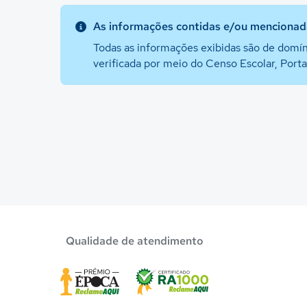
As informações contidas e/ou mencionada
Todas as informações exibidas são de domín
verificada por meio do Censo Escolar, Port
Qualidade de atendimento