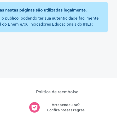
s nestas páginas são utilizadas legalmente.
io público, podendo ter sua autenticidade facilmente
al do Enem e/ou Indicadores Educacionais do INEP.
Política de reembolso
Arrependeu-se?
Confira nossas regras