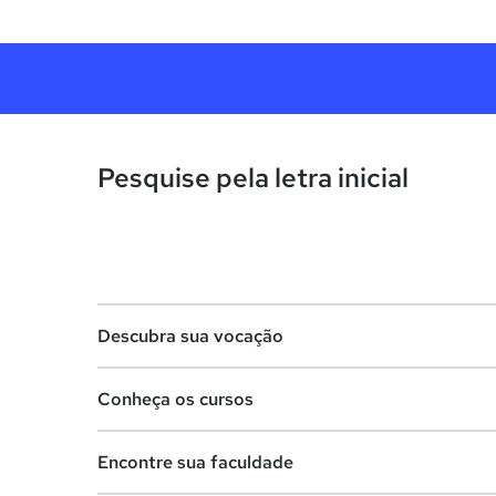
Pesquise pela letra inicial
Descubra sua vocação
Conheça os cursos
Teste vocacional
Encontre sua faculdade
Lista de profissões
Lista de cursos