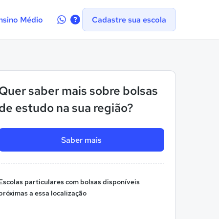
Contate-
nsino Médio
Cadastre sua escola
nos
no
WhatsApp
Quer saber mais sobre bolsas
de estudo na sua região?
Saber mais
Escolas particulares com bolsas disponíveis
próximas a essa localização