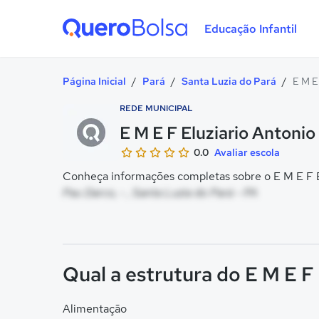
Educação Infantil
Quero Bolsa
Página Inicial
/
Pará
/
Santa Luzia do Pará
/
E M E 
REDE MUNICIPAL
E M E F Eluziario Antonio
0.0
Avaliar escola
Conheça informações completas sobre o E M E F Elu
Pau Darco, - , Santa Luzia do Pará - PA
Qual a estrutura do E M E F 
Alimentação