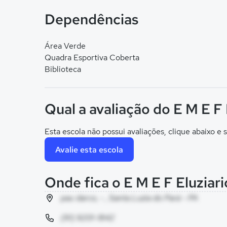
Dependências
Área Verde
Quadra Esportiva Coberta
Biblioteca
Qual a avaliação do E M E F 
Esta escola não possui avaliações, clique abaixo e s
Avalie esta escola
Onde fica o E M E F Eluziar
pau darco, - , Santa Luzia do Pará - PA
(91) 9201-1842