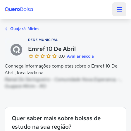
Quero Bolsa
Guajará-Mirim
REDE MUNICIPAL
Emref 10 De Abril
0.0
Avaliar escola
Conheça informações completas sobre o Emref 10 De
Abril, localizada na
Ramal Do Seringueiro - Comunidade Nova Esperanca, - ,
Guajará-Mirim - RO
Quer saber mais sobre bolsas de
estudo na sua região?