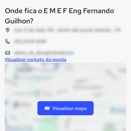
Onde fica o E M E F Eng Fernando
Guilhon?
trav 13 de maio, SN - jardim das araras, Itaituba - PA
(93) 9174-6146
silene_de_deus@hotmail.com
Visualizar contato da escola
Visualizar mapa