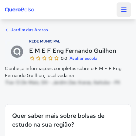
Quero Bolsa
Jardim das Araras
REDE MUNICIPAL
E M E F Eng Fernando Guilhon
0.0
Avaliar escola
Conheça informações completas sobre o E M E F Eng
Fernando Guilhon, localizada na
Trav 13 De Maio, SN - Jardim Das Araras, Itaituba - PA
Quer saber mais sobre bolsas de
estudo na sua região?