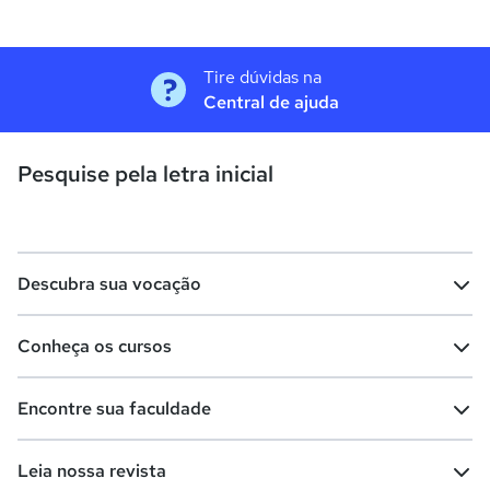
Tire dúvidas na
Central de ajuda
Pesquise pela letra inicial
Descubra sua vocação
Conheça os cursos
Teste vocacional
Lista de profissões
Encontre sua faculdade
Salários na sua região
Lista de cursos
Cursos de graduação
Leia nossa revista
Cursos de pós-graduação
Cursos livres