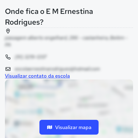
Onde fica o E M Ernestina
Rodrigues?
passagem alberto engelhard, 286 - castanheira, Belém -
PA
(91) 3219-1207
escolaernestinarodrigues@hotmail.com
Visualizar contato da escola
Visualizar mapa