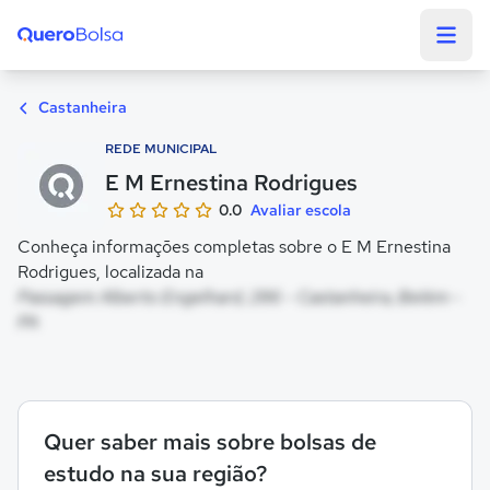
Quero Bolsa
Castanheira
REDE MUNICIPAL
E M Ernestina Rodrigues
0.0
Avaliar escola
Conheça informações completas sobre o E M Ernestina
Rodrigues, localizada na
Passagem Alberto Engelhard, 286 - Castanheira, Belém -
PA
Quer saber mais sobre bolsas de
estudo na sua região?