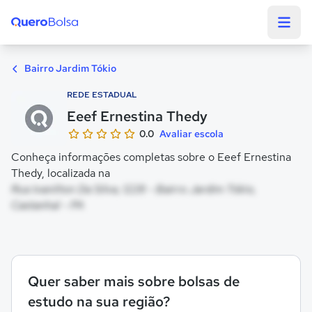
Quero Bolsa
Bairro Jardim Tókio
REDE ESTADUAL
Eeef Ernestina Thedy
0.0
Avaliar escola
Conheça informações completas sobre o Eeef Ernestina
Thedy, localizada na
Rua Ivanilton Da Silva, 1228 - Bairro Jardim Tókio,
Castanhal - PA
Quer saber mais sobre bolsas de
estudo na sua região?