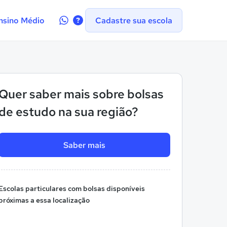
Contate-
nsino Médio
Cadastre sua escola
nos
no
WhatsApp
Quer saber mais sobre bolsas
de estudo na sua região?
Saber mais
Escolas particulares com bolsas disponíveis
próximas a essa localização