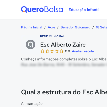
Educação Infantil
Quero Bolsa
Página Inicial
/
Acre
/
Senador Guiomard
/
18 Set
REDE MUNICIPAL
Esc Alberto Zaire
0.0
Avaliar escola
Conheça informações completas sobre o Esc Albert
Rua Jose De Barros, 1646 - 18 Setembro, Senador
Qual a estrutura do Esc Alb
Alimentação