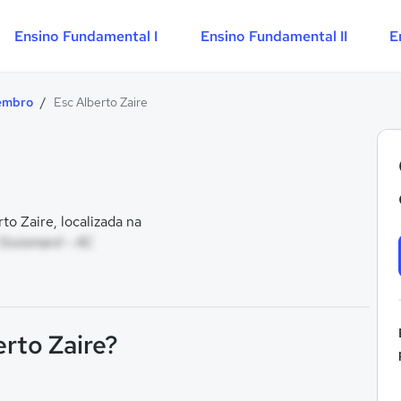
Ensino Fundamental I
Ensino Fundamental II
E
embro
/
Esc Alberto Zaire
o Zaire, localizada na
 Guiomard - AC
erto Zaire?