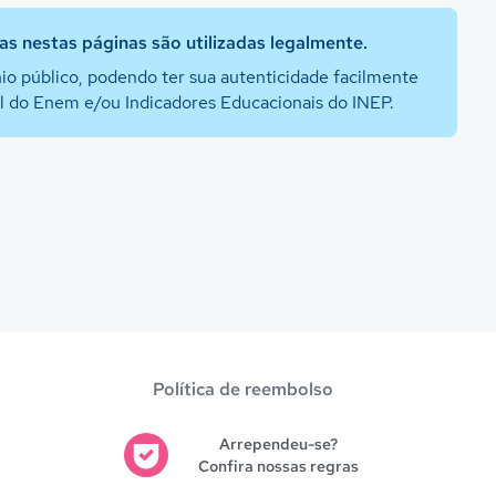
s nestas páginas são utilizadas legalmente.
io público, podendo ter sua autenticidade facilmente
al do Enem e/ou Indicadores Educacionais do INEP.
Política de reembolso
Arrependeu-se?
Confira nossas regras