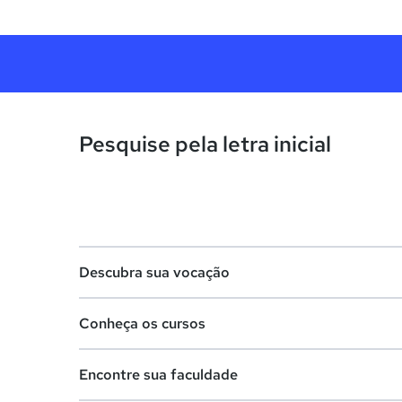
Pesquise pela letra inicial
Descubra sua vocação
Conheça os cursos
Teste vocacional
Encontre sua faculdade
Lista de profissões
Lista de cursos