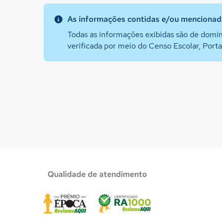
As informações contidas e/ou mencionada
Todas as informações exibidas são de domín
verificada por meio do Censo Escolar, Port
Qualidade de atendimento