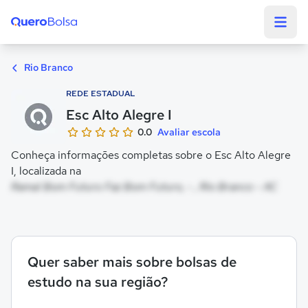
Quero Bolsa
Rio Branco
REDE ESTADUAL
Esc Alto Alegre I
0.0
Avaliar escola
Conheça informações completas sobre o Esc Alto Alegre
I, localizada na
Ramal Bom Futuro Faz Bom Futuro, - , Rio Branco - AC
Quer saber mais sobre bolsas de
estudo na sua região?