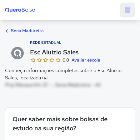
Quero Bolsa
Sena Madureira
REDE ESTADUAL
Esc Aluizio Sales
0.0
Avaliar escola
Conheça informações completas sobre o Esc Aluizio
Sales, localizada na
Proj Macaua Km 37, - , Sena Madureira - AC
Quer saber mais sobre bolsas de
estudo na sua região?