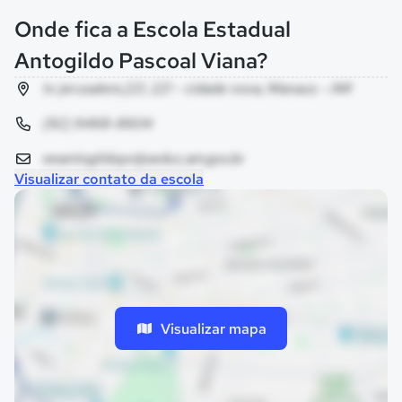
Onde fica a Escola Estadual
Antogildo Pascoal Viana?
tv jerusalem,221, 221 - cidade nova, Manaus - AM
(92) 9468-8604
eeantogildopv@seduc.am.gov.br
Visualizar contato da escola
Visualizar mapa