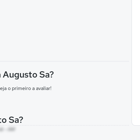
n Augusto Sa?
eja o primeiro a avaliar!
to Sa?
nã - AM