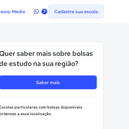
Contate-
nsino Médio
Cadastre sua escola
nos
no
WhatsApp
Quer saber mais sobre bolsas
de estudo na sua região?
Saber mais
Escolas particulares com bolsas disponíveis
próximas a essa localização