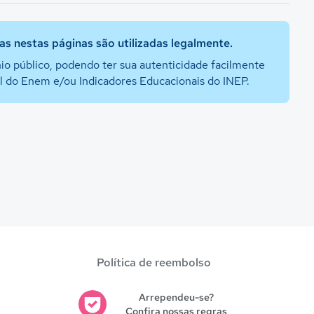
s nestas páginas são utilizadas legalmente.
io público, podendo ter sua autenticidade facilmente
al do Enem e/ou Indicadores Educacionais do INEP.
Política de reembolso
Arrependeu-se?
Confira nossas regras