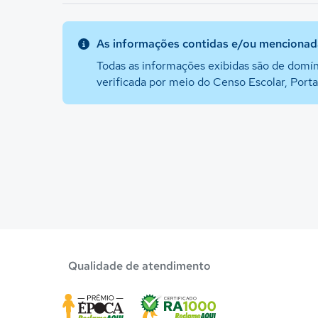
As informações contidas e/ou mencionada
Todas as informações exibidas são de domín
verificada por meio do Censo Escolar, Port
Qualidade de atendimento