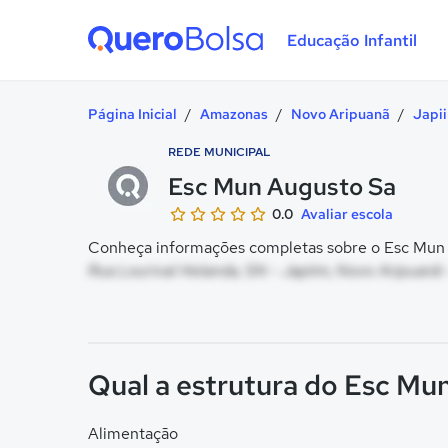
Educação Infantil
Quero Bolsa
Página Inicial
/
Amazonas
/
Novo Aripuanã
/
Japi
REDE MUNICIPAL
Esc Mun Augusto Sa
0.0
Avaliar escola
Conheça informações completas sobre o Esc Mun A
Rua Lourival Holanda, SN - Japiim, Novo Aripuanã
Qual a estrutura do Esc Mu
Alimentação