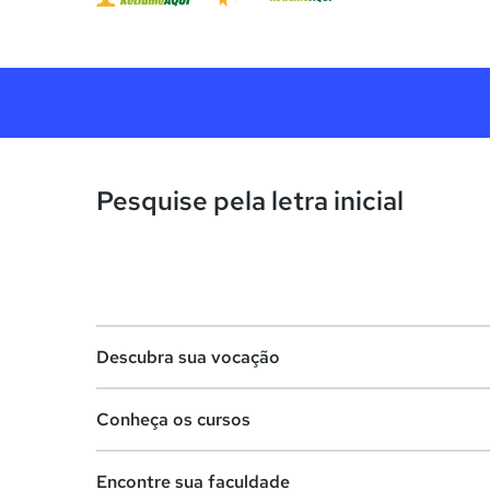
Pesquise pela letra inicial
Descubra sua vocação
Conheça os cursos
Teste vocacional
Encontre sua faculdade
Lista de profissões