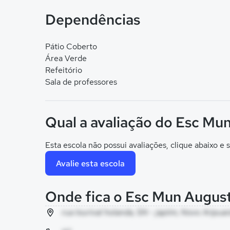
Dependências
Pátio Coberto
Área Verde
Refeitório
Sala de professores
Qual a avaliação do Esc Mu
Esta escola não possui avaliações, clique abaixo e s
Avalie esta escola
Onde fica o Esc Mun Augus
rua lourival holanda, SN - japiim, Novo Aripua