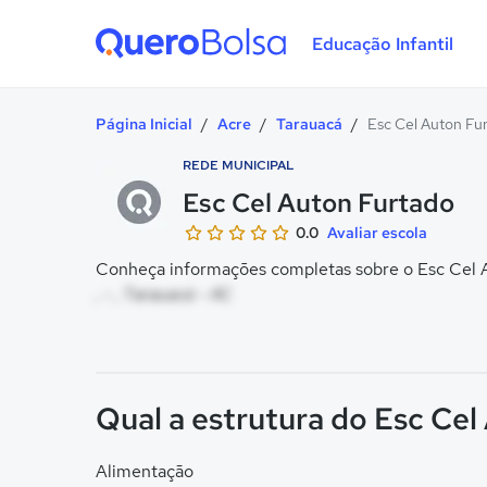
Educação Infantil
Quero Bolsa
Página Inicial
/
Acre
/
Tarauacá
/
Esc Cel Auton Fu
REDE MUNICIPAL
Esc Cel Auton Furtado
0.0
Avaliar escola
Conheça informações completas sobre o Esc Cel A
, - , Tarauacá - AC
Qual a estrutura do Esc Ce
Alimentação