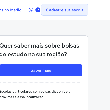
Contate-
nsino Médio
Cadastre sua escola
nos
no
WhatsApp
Quer saber mais sobre bolsas
de estudo na sua região?
Saber mais
Escolas particulares com bolsas disponíveis
próximas a essa localização