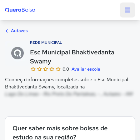
Quero Bolsa
Autazes
REDE MUNICIPAL
Esc Municipal Bhaktivedanta
Swamy
0.0
Avaliar escola
Conheça informações completas sobre o Esc Municipal
Bhaktivedanta Swamy, localizada na
Lago Do Limao - Rio Preto Do Pantaleao, - , Autazes - AM
Quer saber mais sobre bolsas de
estudo na sua região?