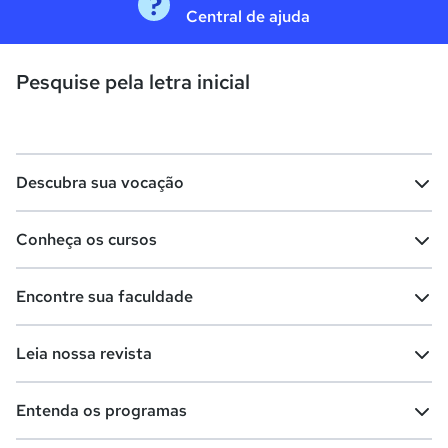
Central de ajuda
Pesquise pela letra inicial
Descubra sua vocação
Conheça os cursos
Teste vocacional
Lista de profissões
Encontre sua faculdade
Salários na sua região
Lista de cursos
Cursos de graduação
Leia nossa revista
Cursos de pós-graduação
Cursos livres
Lista de faculdades
Faculdades na sua cidade
Entenda os programas
Cursos técnicos
Cursos a distância (EaD)
Comunidade Quero
Vestibular e Enem
Dicas e curiosidades