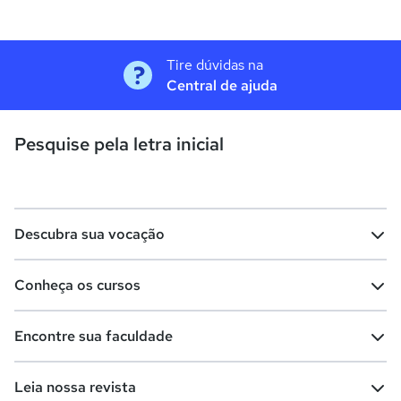
Tire dúvidas na
Central de ajuda
Pesquise pela letra inicial
Descubra sua vocação
Conheça os cursos
Teste vocacional
Lista de profissões
Encontre sua faculdade
Salários na sua região
Lista de cursos
Cursos de graduação
Leia nossa revista
Cursos de pós-graduação
Cursos livres