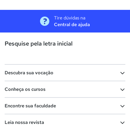
Tire dúvidas na
Central de ajuda
Pesquise pela letra inicial
Descubra sua vocação
Conheça os cursos
Teste vocacional
Lista de profissões
Encontre sua faculdade
Salários na sua região
Lista de cursos
Cursos de graduação
Leia nossa revista
Cursos de pós-graduação
Cursos livres
Lista de faculdades
Faculdades na sua cidade