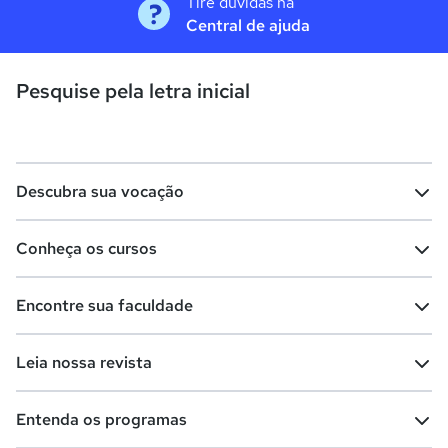
Tire dúvidas na
Central de ajuda
Pesquise pela letra inicial
Descubra sua vocação
Conheça os cursos
Teste vocacional
Lista de profissões
Encontre sua faculdade
Salários na sua região
Lista de cursos
Cursos de graduação
Leia nossa revista
Cursos de pós-graduação
Cursos livres
Lista de faculdades
Faculdades na sua cidade
Entenda os programas
Cursos técnicos
Cursos a distância (EaD)
Comunidade Quero
Vestibular e Enem
Dicas e curiosidades