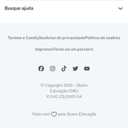
Escolas
Cursos gratuitos
Busque ajuda
Profissões
Pós-graduação
Notas de corte
Enem
Idiomas
Cursos técnicos
Manual do Enem
Sisu
Sobre o Quero Bolsa
Primeiros passos
Termos e Condições
Aviso de privacidade
Política de cookies
Escolas
Prouni
Fies
Reembolso e cancelamento
Financeiro e regras
Imprensa
Torne-se um parceiro
Pronatec
Sisutec
Atendimento e suporte
Matrícula e validação
Encceja
Vs Mais Estudo/Neora
Educa Brasil
© Copyright 2026 - Quero
Educação
CNPJ
10.542.212/0001-54
Feito com
pela
Quero Educação