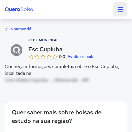
Quero Bolsa
Nhamundá
REDE MUNICIPAL
Esc Cupiuba
0.0
Avaliar escola
Conheça informações completas sobre o Esc Cupiuba,
localizada na
Com Aldeia Cupiuba, - , Nhamundá - AM
Quer saber mais sobre bolsas de
estudo na sua região?