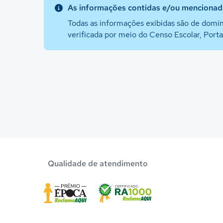
As informações contidas e/ou mencionada
Todas as informações exibidas são de domín
verificada por meio do Censo Escolar, Port
Qualidade de atendimento