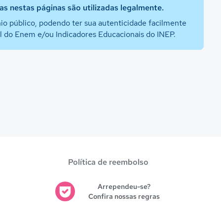
s nestas páginas são utilizadas legalmente.
io público, podendo ter sua autenticidade facilmente
al do Enem e/ou Indicadores Educacionais do INEP.
Política de reembolso
Arrependeu-se?
Confira nossas regras