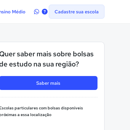
Contate-
nsino Médio
Cadastre sua escola
nos
no
WhatsApp
Quer saber mais sobre bolsas
de estudo na sua região?
Saber mais
Escolas particulares com bolsas disponíveis
próximas a essa localização