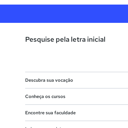
Pesquise pela letra inicial
Descubra sua vocação
Conheça os cursos
Teste vocacional
Encontre sua faculdade
Lista de profissões
Lista de cursos
Salários na sua região