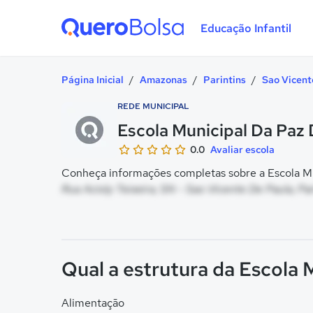
Educação Infantil
Quero Bolsa
Página Inicial
/
Amazonas
/
Parintins
/
Sao Vicent
REDE MUNICIPAL
Escola Municipal Da Paz 
0.0
Avaliar escola
Conheça informações completas sobre a Escola Mun
Rua Acioly Teixeira, SN - Sao Vicente De Paula, Pa
Qual a estrutura da Escola 
Alimentação