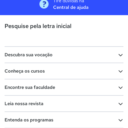
Tire dúvidas na
Central de ajuda
Pesquise pela letra inicial
Descubra sua vocação
Conheça os cursos
Teste vocacional
Lista de profissões
Encontre sua faculdade
Salários na sua região
Lista de cursos
Cursos de graduação
Leia nossa revista
Cursos de pós-graduação
Cursos livres
Lista de faculdades
Faculdades na sua cidade
Entenda os programas
Cursos técnicos
Cursos a distância (EaD)
Comunidade Quero
Vestibular e Enem
Dicas e curiosidades