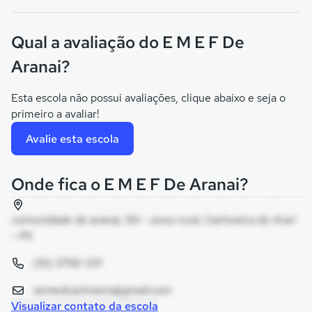
Qual a avaliação do E M E F De
Aranai?
Esta escola não possui avaliações, clique abaixo e seja o
primeiro a avaliar!
Avalie esta escola
Onde fica o E M E F De Aranai?
comunidade de aranai, SN - zona rural, Cachoeira do Arari
- PA
(91) 3758-1311
semedcachoeira@gmail.com
Visualizar contato da escola