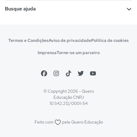
Escolas
Cursos gratuitos
Busque ajuda
Profissões
Pós-graduação
Notas de corte
Enem
Idiomas
Cursos técnicos
Manual do Enem
Sisu
Sobre o Quero Bolsa
Primeiros passos
Termos e Condições
Aviso de privacidade
Política de cookies
Escolas
Prouni
Fies
Reembolso e cancelamento
Financeiro e regras
Imprensa
Torne-se um parceiro
Pronatec
Sisutec
Atendimento e suporte
Matrícula e validação
Encceja
Vs Mais Estudo/Neora
Educa Brasil
© Copyright 2026 - Quero
Educação
CNPJ
10.542.212/0001-54
Feito com
pela
Quero Educação