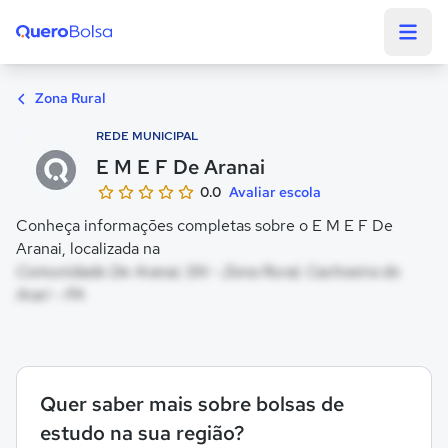
Quero Bolsa
Zona Rural
REDE MUNICIPAL
E M E F De Aranai
0.0
Avaliar escola
Conheça informações completas sobre o E M E F De
Aranai, localizada na
Comunidade De Aranai, SN - Zona Rural, Cachoeira do
Arari - PA
Quer saber mais sobre bolsas de
estudo na sua região?