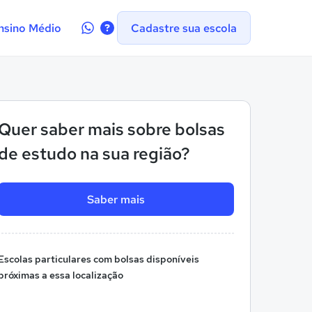
Contate-
nsino Médio
Cadastre sua escola
nos
no
WhatsApp
Quer saber mais sobre bolsas
de estudo na sua região?
Saber mais
Escolas particulares com bolsas disponíveis
próximas a essa localização