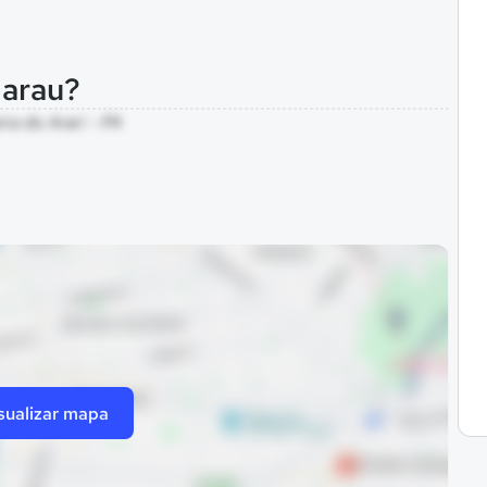
marau?
ra do Arari - PA
sualizar mapa