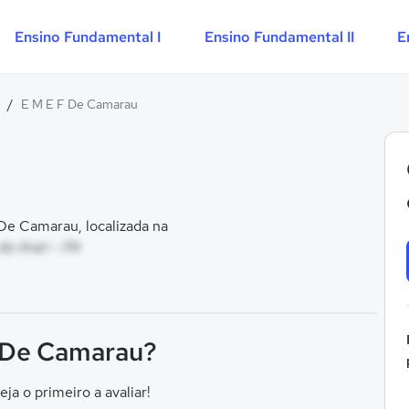
Ensino Fundamental I
Ensino Fundamental II
E
/
E M E F De Camarau
De Camarau, localizada na
o Arari - PA
F De Camarau?
eja o primeiro a avaliar!