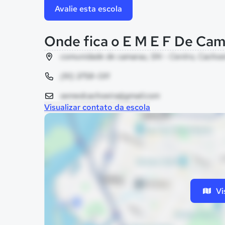
Avalie esta escola
Onde fica o E M E F De Ca
comunidade de camarau, SN - Centro, Cachoei
(91) 3758-1311
semedcachoeira@gmail.com
Visualizar contato da escola
Vi