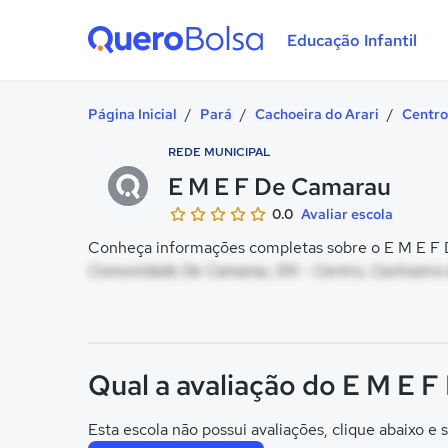
Educação Infantil
Quero Bolsa
Página Inicial
/
Pará
/
Cachoeira do Arari
/
Centro
REDE MUNICIPAL
E M E F De Camarau
0.0
Avaliar escola
Conheça informações completas sobre o E M E F 
Comunidade De Camarau, SN - Centro, Cachoeira d
Qual a avaliação do E M E 
Esta escola não possui avaliações, clique abaixo e s