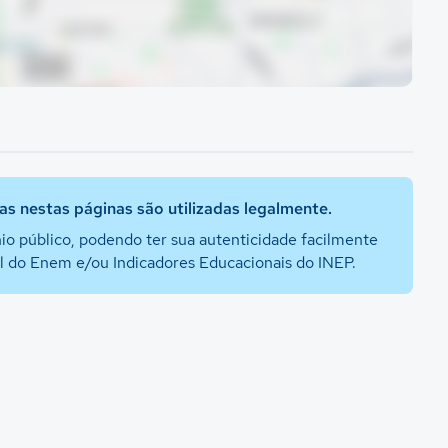
s nestas páginas são utilizadas legalmente.
io público, podendo ter sua autenticidade facilmente
al do Enem e/ou Indicadores Educacionais do INEP.