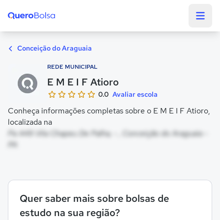
Quero Bolsa
Conceição do Araguaia
REDE MUNICIPAL
E M E I F Atioro
0.0
Avaliar escola
Conheça informações completas sobre o E M E I F Atioro,
localizada na
Pa 449 Vila Chapeu De Palha, - , Conceição do Araguaia -
PA
Quer saber mais sobre bolsas de
estudo na sua região?