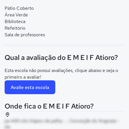
Pátio Coberto
Área Verde
Biblioteca
Refeitório
Sala de professores
Qual a avaliação do E M E I F Atioro?
Esta escola não possui avaliações, clique abaixo e seja o
primeiro a avaliar!
Avalie esta escola
Onde fica o E M E I F Atioro?
pa 449 vila chapeu de palha, - , Conceição do Araguaia -
PA