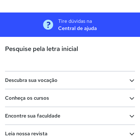
Tire dúvidas na
Central de ajuda
Pesquise pela letra inicial
Descubra sua vocação
Conheça os cursos
Teste vocacional
Lista de profissões
Encontre sua faculdade
Salários na sua região
Lista de cursos
Cursos de graduação
Leia nossa revista
Cursos de pós-graduação
Cursos livres