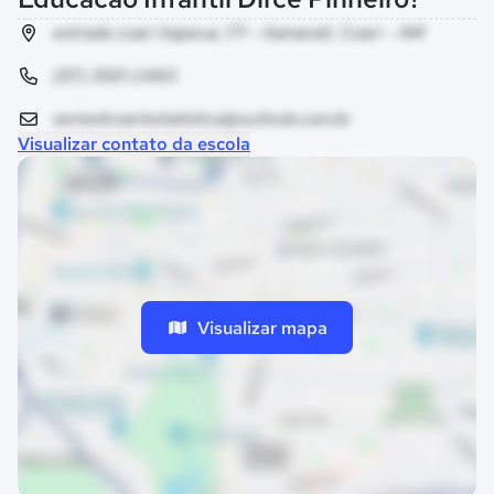
estrada coari itapeua, 171 - itamarati, Coari - AM
(97) 3561-2460
semedcoariestatistica@outlook.com.br
Visualizar contato da escola
Visualizar mapa