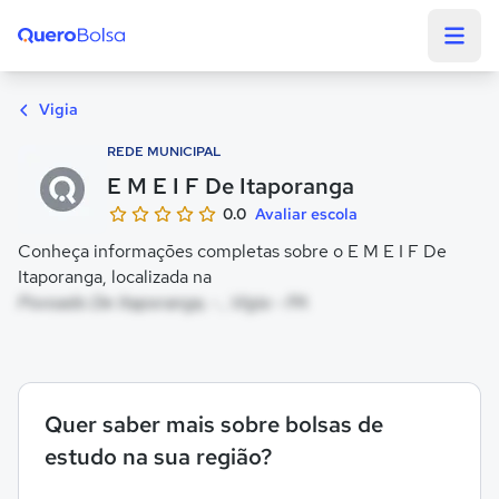
Quero Bolsa
Vigia
REDE MUNICIPAL
E M E I F De Itaporanga
0.0
Avaliar escola
Conheça informações completas sobre o E M E I F De
Itaporanga, localizada na
Povoado De Itaporanga, - , Vigia - PA
Quer saber mais sobre bolsas de
estudo na sua região?