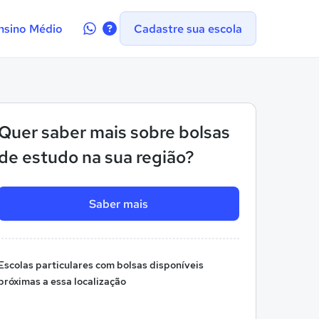
Contate-
nsino Médio
Cadastre sua escola
nos
no
WhatsApp
Quer saber mais sobre bolsas
de estudo na sua região?
Saber mais
Escolas particulares com bolsas disponíveis
próximas a essa localização