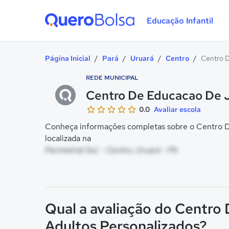
Educação Infantil
Quero Bolsa
Página Inicial
/
Pará
/
Uruará
/
Centro
/
Centro D
REDE MUNICIPAL
Centro De Educacao De J
0.0
Avaliar escola
Conheça informações completas sobre o Centro D
localizada na
Perimetral Sul, - Centro, Uruará - PA
Qual a avaliação do Centro
Adultos Personalizados?