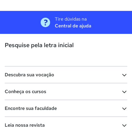
Tire dúvidas na
Central de ajuda
Pesquise pela letra inicial
Descubra sua vocação
Conheça os cursos
Teste vocacional
Lista de profissões
Encontre sua faculdade
Salários na sua região
Lista de cursos
Cursos de graduação
Leia nossa revista
Cursos de pós-graduação
Cursos livres
Lista de faculdades
Faculdades na sua cidade