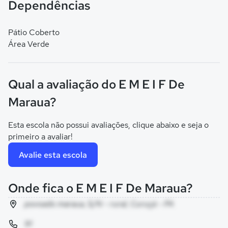
Dependências
Pátio Coberto
Área Verde
Qual a avaliação do E M E I F De
Maraua?
Esta escola não possui avaliações, clique abaixo e seja o
primeiro a avaliar!
Avalie esta escola
Onde fica o E M E I F De Maraua?
povoado maraua, S/N - rural, Curuçá - PA
91