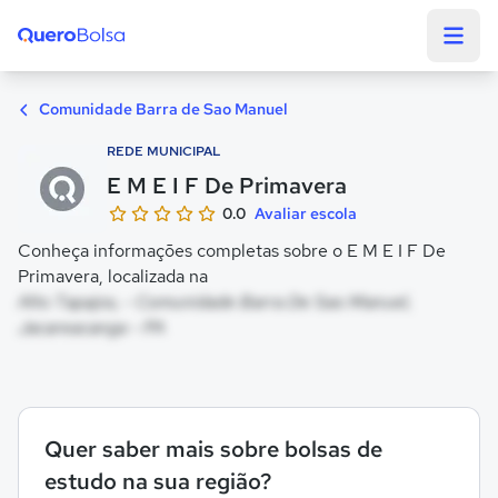
Quero Bolsa
Comunidade Barra de Sao Manuel
REDE MUNICIPAL
E M E I F De Primavera
0.0
Avaliar escola
Conheça informações completas sobre o E M E I F De
Primavera, localizada na
Alto Tapajos, - Comunidade Barra De Sao Manuel,
Jacareacanga - PA
Quer saber mais sobre bolsas de
estudo na sua região?