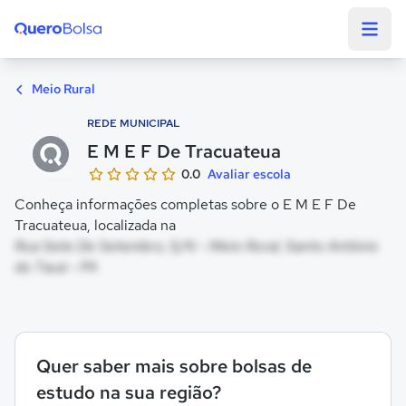
Quero Bolsa
Meio Rural
REDE MUNICIPAL
E M E F De Tracuateua
0.0
Avaliar escola
Conheça informações completas sobre o E M E F De
Tracuateua, localizada na
Rua Sete De Setembro, S/N - Meio Rural, Santo Antônio
do Tauá - PA
Quer saber mais sobre bolsas de
estudo na sua região?