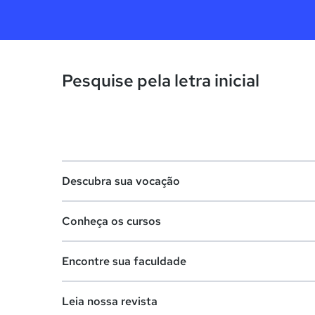
Pesquise pela letra inicial
Descubra sua vocação
Conheça os cursos
Teste vocacional
Encontre sua faculdade
Lista de profissões
Lista de cursos
Salários na sua região
Leia nossa revista
Cursos de graduação