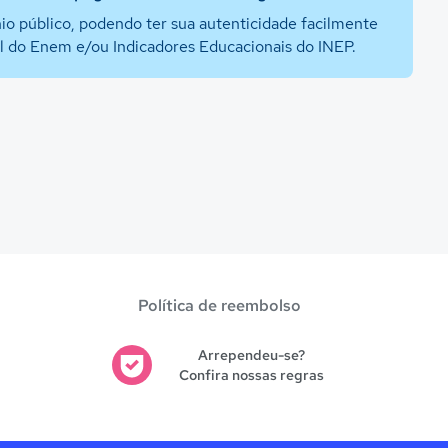
io público, podendo ter sua autenticidade facilmente
al do Enem e/ou Indicadores Educacionais do INEP.
Política de reembolso
Arrependeu-se?
Confira nossas regras