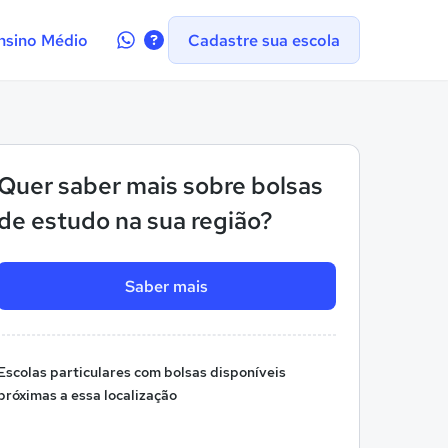
Contate-
nsino Médio
Cadastre sua escola
nos
no
WhatsApp
Quer saber mais sobre bolsas
de estudo na sua região?
Saber mais
Escolas particulares com bolsas disponíveis
próximas a essa localização