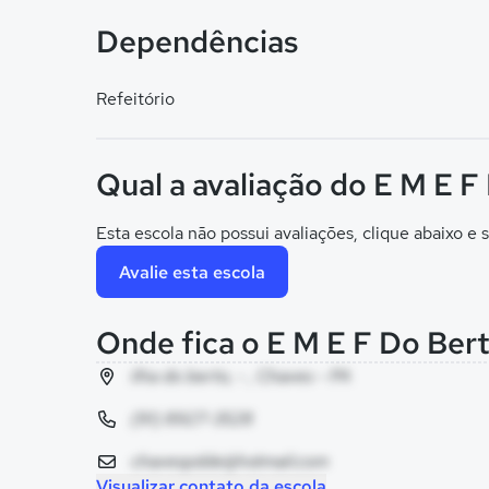
Dependências
Refeitório
Qual a avaliação do E M E F
Esta escola não possui avaliações, clique abaixo e s
Avalie esta escola
Onde fica o E M E F Do Ber
ilha do berto, - , Chaves - PA
(91) 8927-3528
chavespdde@hotmail.com
Visualizar contato da escola