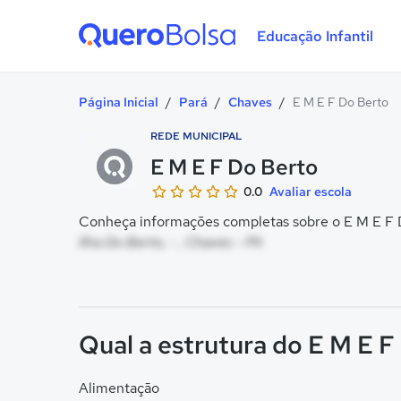
Educação Infantil
Quero Bolsa
Página Inicial
/
Pará
/
Chaves
/
E M E F Do Berto
REDE MUNICIPAL
E M E F Do Berto
0.0
Avaliar escola
Conheça informações completas sobre o E M E F D
Ilha Do Berto, - , Chaves - PA
Qual a estrutura do E M E F
Alimentação