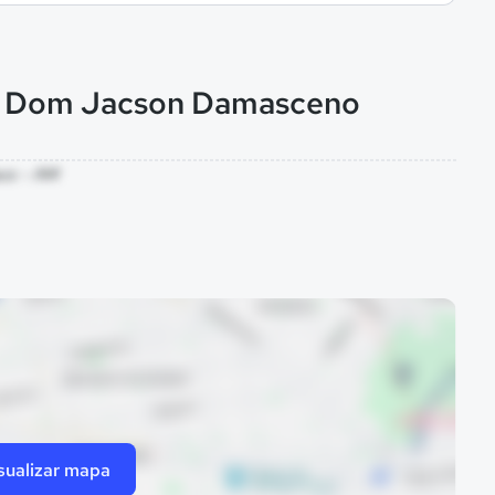
al Dom Jacson Damasceno
aus - AM
sualizar mapa