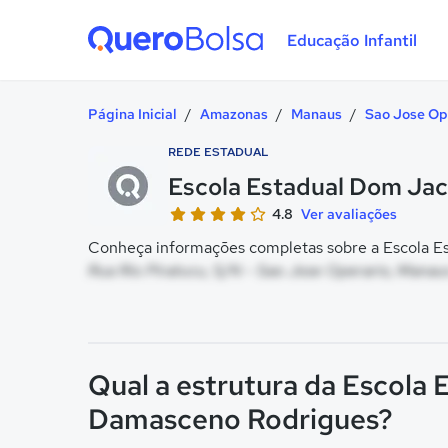
Educação Infantil
Quero Bolsa
Página Inicial
/
Amazonas
/
Manaus
/
Sao Jose Op
REDE ESTADUAL
Escola Estadual Dom Ja
4.8
Ver avaliações
Conheça informações completas sobre a Escola E
Rua Rio Piratucu, S/N - Sao Jose Operario, Manau
Qual a estrutura da Escola
Damasceno Rodrigues?