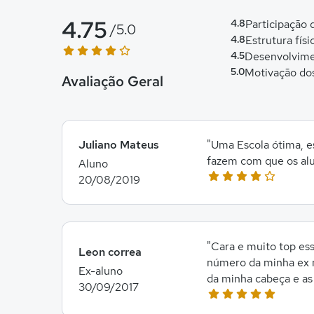
4.75
4.8
Participação
/5.0
4.8
Estrutura físi
4.5
Desenvolvime
5.0
Motivação do
Avaliação Geral
Juliano Mateus
"Uma Escola ótima, e
fazem com que os alu
Aluno
20/08/2019
"Cara e muito top es
Leon correa
número da minha ex n
Ex-aluno
da minha cabeça e as
30/09/2017