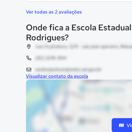
Ver todas as 2 avaliações
Onde fica a Escola Estadu
Rodrigues?
rua rio piratucu, S/N - sao jose operario, Man
(92) 3216-1614
eedomjackson@seduc.am.gov.br
Visualizar contato da escola
Vi