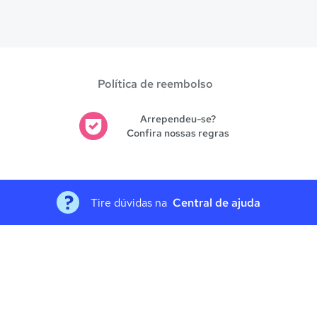
Política de reembolso
Arrependeu-se?
Confira nossas regras
Tire dúvidas na
Central de ajuda