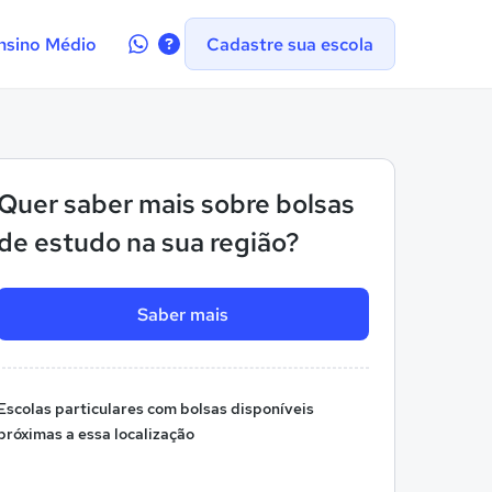
Contate-
nsino Médio
Cadastre sua escola
nos
no
WhatsApp
Quer saber mais sobre bolsas
de estudo na sua região?
Saber mais
Escolas particulares com bolsas disponíveis
próximas a essa localização