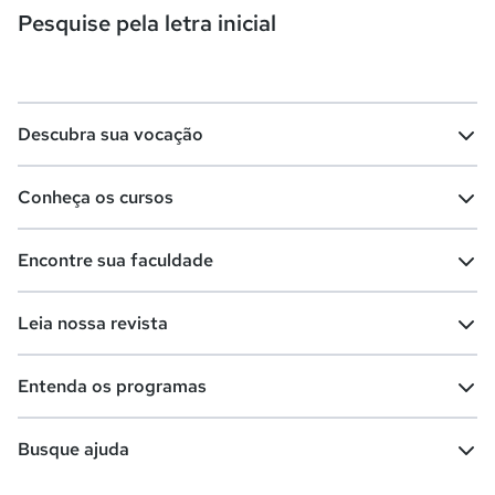
Pesquise pela letra inicial
Descubra sua vocação
Conheça os cursos
Teste vocacional
Lista de profissões
Encontre sua faculdade
Salários na sua região
Lista de cursos
Cursos de graduação
Leia nossa revista
Cursos de pós-graduação
Cursos livres
Lista de faculdades
Faculdades na sua cidade
Entenda os programas
Cursos técnicos
Cursos a distância (EaD)
Comunidade Quero
Vestibular e Enem
Dicas e curiosidades
Escolas
Cursos gratuitos
Busque ajuda
Profissões
Pós-graduação
Notas de corte
Enem