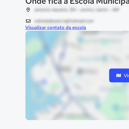
Onde fica a Escola Municip
antonio macario, SN - centro, Uarini - AM
ednelzabezerra@hotmail.com
Visualizar contato da escola
Vi