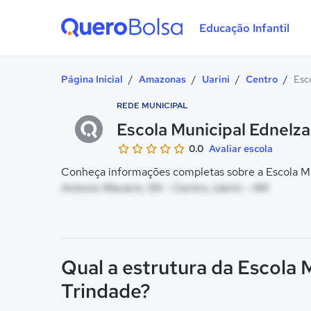
Educação Infantil
Quero Bolsa
Página Inicial
/
Amazonas
/
Uarini
/
Centro
/
Esc
REDE MUNICIPAL
Escola Municipal Ednelza
0.0
Avaliar escola
Conheça informações completas sobre a Escola Mun
Antonio Macario, SN - Centro, Uarini - AM
Qual a estrutura da Escola 
Trindade?