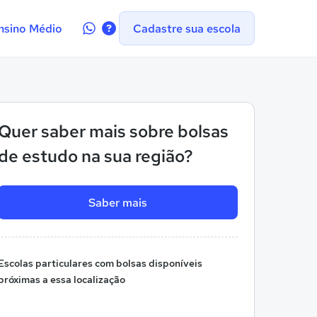
Contate-
nsino Médio
Cadastre sua escola
nos
no
WhatsApp
Quer saber mais sobre bolsas
de estudo na sua região?
Saber mais
Escolas particulares com bolsas disponíveis
próximas a essa localização