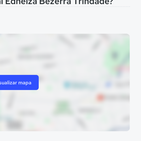
al Ednelza Bezerra Trindade?
sualizar mapa