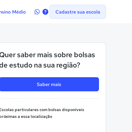
Contate-
nsino Médio
Cadastre sua escola
nos
no
WhatsApp
Quer saber mais sobre bolsas
de estudo na sua região?
Saber mais
Escolas particulares com bolsas disponíveis
próximas a essa localização