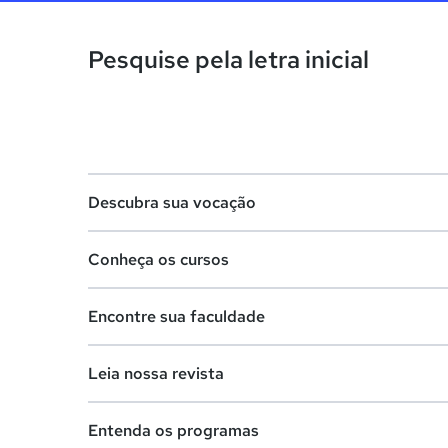
Pesquise pela letra inicial
Descubra sua vocação
Conheça os cursos
Teste vocacional
Encontre sua faculdade
Lista de profissões
Lista de cursos
Salários na sua região
Leia nossa revista
Cursos de graduação
Lista de faculdades
Cursos de pós-graduação
Entenda os programas
Faculdades na sua cidade