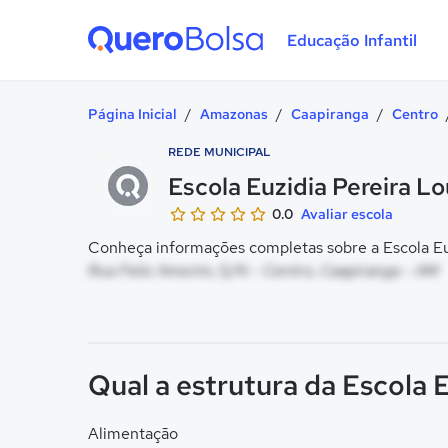
Educação Infantil
Quero Bolsa
Página Inicial
/
Amazonas
/
Caapiranga
/
Centro
REDE MUNICIPAL
Escola Euzidia Pereira L
0.0
Avaliar escola
Conheça informações completas sobre a Escola Euz
Rua Felix Amorim, S/N - Centro, Caapiranga - AM
Qual a estrutura da Escola 
Alimentação