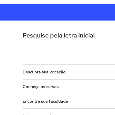
Pesquise pela letra inicial
Descubra sua vocação
Conheça os cursos
Teste vocacional
Encontre sua faculdade
Lista de profissões
Lista de cursos
Salários na sua região