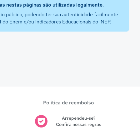
s nestas páginas são utilizadas legalmente.
io público, podendo ter sua autenticidade facilmente
al do Enem e/ou Indicadores Educacionais do INEP.
Política de reembolso
Arrependeu-se?
Confira nossas regras