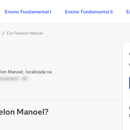
Ensino Fundamental I
Ensino Fundamental II
E
/
Esc Fenelon Manoel
on Manoel, localizada na
Guiomard - AC
nelon Manoel?