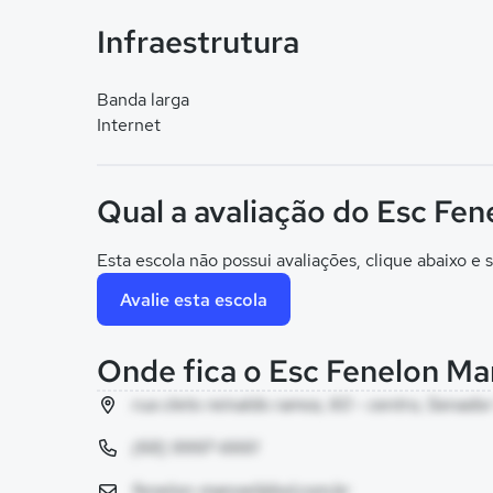
Infraestrutura
Banda larga
Internet
Qual a avaliação do Esc Fe
Esta escola não possui avaliações, clique abaixo e s
Avalie esta escola
Onde fica o Esc Fenelon Ma
rua cleto reinaldo ramos, 60 - centro, Senad
(68) 9997-6661
fenelon-manoel@bol.com.br