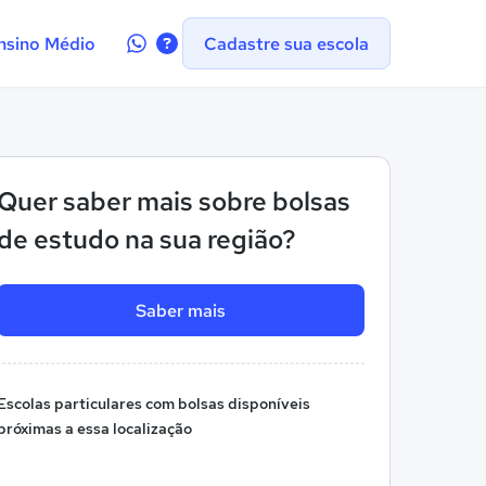
Contate-
nsino Médio
Cadastre sua escola
nos
no
WhatsApp
Quer saber mais sobre bolsas
de estudo na sua região?
Saber mais
Escolas particulares com bolsas disponíveis
próximas a essa localização