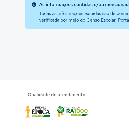
As informações contidas e/ou mencionada
Todas as informações exibidas são de domín
verificada por meio do Censo Escolar, Port
Qualidade de atendimento