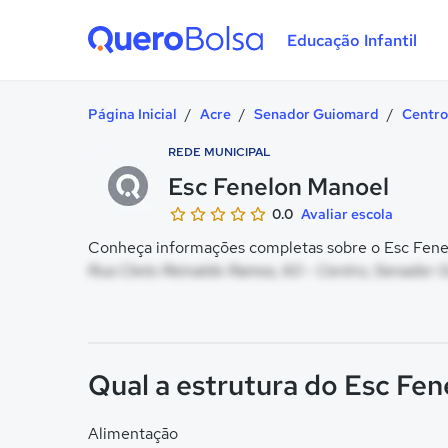
Educação Infantil
Quero Bolsa
Página Inicial
/
Acre
/
Senador Guiomard
/
Centro
REDE MUNICIPAL
Esc Fenelon Manoel
0.0
Avaliar escola
Conheça informações completas sobre o Esc Fenel
Rua Cleto Reinaldo Ramos, 60 - Centro, Senador 
Qual a estrutura do Esc Fe
Alimentação